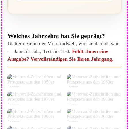
Welches Jahrzehnt hat Sie geprägt?
Blättern Sie in der Motorradwelt, wie sie damals war
— Jahr für Jahr, Test für Test.
Fehlt Ihnen eine
Ausgabe? Vervollständigen Sie Ihren Jahrgang.
HOREX · NSU ·
BONNEVILLE · R69S ·
ZÜNDAPP
KREIDLER
50er
60er
GSX-R · RD350LC ·
CB750 · Z1 · LAVERDA
PARIS-DAKAR
70er
80er
FIREBLADE · 916 ·
YZF-R1 · TUONO ·
HAYABUSA
STREETFIGHTER
90er
2000er
GS · MULTISTRADA ·
BONNEVILLE · V7 ·
TENERE
SCRAMBLER