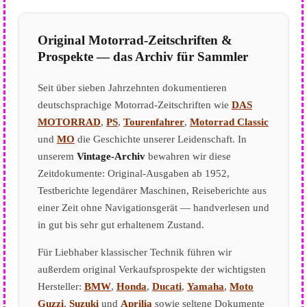
Original Motorrad-Zeitschriften &
Prospekte — das Archiv für Sammler
Seit über sieben Jahrzehnten dokumentieren
deutschsprachige Motorrad-Zeitschriften wie
DAS
MOTORRAD
,
PS
,
Tourenfahrer
,
Motorrad Classic
und
MO
die Geschichte unserer Leidenschaft. In
unserem
Vintage-Archiv
bewahren wir diese
Zeitdokumente: Original-Ausgaben ab 1952,
Testberichte legendärer Maschinen, Reiseberichte aus
einer Zeit ohne Navigationsgerät — handverlesen und
in gut bis sehr gut erhaltenem Zustand.
Für Liebhaber klassischer Technik führen wir
außerdem original Verkaufsprospekte der wichtigsten
Hersteller:
BMW
,
Honda
,
Ducati
,
Yamaha
,
Moto
Guzzi
,
Suzuki
und
Aprilia
sowie seltene Dokumente