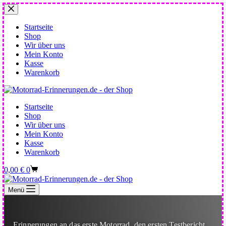
Zum
Inhalt
springen
Startseite
Shop
Wir über uns
Mein Konto
Kasse
Warenkorb
Startseite
Shop
Wir über uns
Mein Konto
Kasse
Warenkorb
Warenkorb
0,00
€
0
Menü
Erinnerungen an das erste Motorrad, den ersten Testbericht