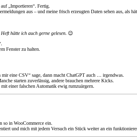
auf „Importieren“. Fertig.
rmeldungen aus – und meine frisch erzeugten Daten sehen aus, als hätt
Heft hätte ich auch gerne gelesen.
😉
“.
em Fenster zu halten.
 mir eine CSV“ sage, dann macht ChatGPT auch … irgendwas.
nche starten zuverlässig, andere brauchen mehrere Kicks.
ch mit einer falschen Automatik ewig rumzuärgern.
eben so in WooCommerce ein.
iert und mich mit jedem Versuch ein Stück weiter an ein funktioniere