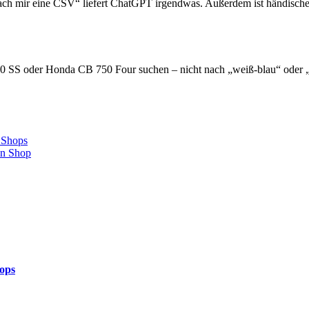
h mir eine CSV“ liefert ChatGPT irgendwas. Außerdem ist händisches
SS oder Honda CB 750 Four suchen – nicht nach „weiß-blau“ oder „E
 Shops
en Shop
hops