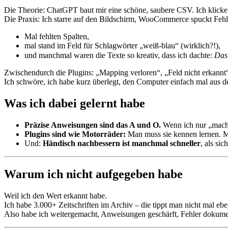
Die Theorie: ChatGPT baut mir eine schöne, saubere CSV. Ich klicke 
Die Praxis: Ich starre auf den Bildschirm, WooCommerce spuckt Fehle
Mal fehlten Spalten,
mal stand im Feld für Schlagwörter „weiß-blau“ (wirklich?!),
und manchmal waren die Texte so kreativ, dass ich dachte:
Das 
Zwischendurch die Plugins: „Mapping verloren“, „Feld nicht erkannt
Ich schwöre, ich habe kurz überlegt, den Computer einfach mal aus d
Was ich dabei gelernt habe
Präzise Anweisungen sind das A und O.
Wenn ich nur „mach
Plugins sind wie Motorräder:
Man muss sie kennen lernen. Ma
Und:
Händisch nachbessern ist manchmal schneller
, als si
Warum ich nicht aufgegeben habe
Weil ich den Wert erkannt habe.
Ich habe 3.000+ Zeitschriften im Archiv – die tippt man nicht mal 
Also habe ich weitergemacht, Anweisungen geschärft, Fehler dokument