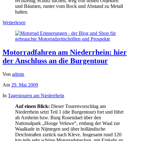
rechtzeitig Schutz suchen, weg von hohen Objekten
und Bäumen, runter vom Bock und Abstand zu Metall
halten.
Weiterlesen
Motorradfahren am Niederrhein: hier
der Anschluss an die Burgentour
Von
admin
Am
29. Mai 2009
In
Tagestouren am Niederrhein
Auf einen Blick:
Dieser Tourenvorschlag am
Niederrhein setzt Teil 1 (die Burgentour) fort und führt
ab Arnheim bzw. Burg Rosendael über den
Nationalpark „Hooge Veluwe“, entlang der Waal zur
Waalkade in Nijmegen und über holländische
Deichstraßen zurück nach Kleve. Insgesamt rund 120
km teils sehr schöne Motorradstrecken, mit Einkehr an