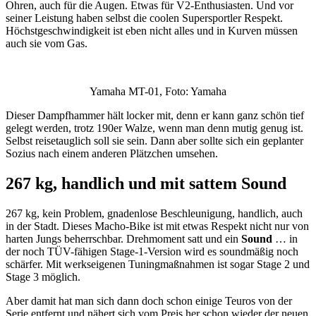
Ohren, auch für die Augen. Etwas für V2-Enthusiasten. Und vor
seiner Leistung haben selbst die coolen Supersportler Respekt.
Höchstgeschwindigkeit ist eben nicht alles und in Kurven müssen
auch sie vom Gas.
Yamaha MT-01, Foto: Yamaha
Dieser Dampfhammer hält locker mit, denn er kann ganz schön tief
gelegt werden, trotz 190er Walze, wenn man denn mutig genug ist.
Selbst reisetauglich soll sie sein. Dann aber sollte sich ein geplanter
Sozius nach einem anderen Plätzchen umsehen.
267 kg, handlich und mit sattem Sound
267 kg, kein Problem, gnadenlose Beschleunigung, handlich, auch
in der Stadt. Dieses Macho-Bike ist mit etwas Respekt nicht nur von
harten Jungs beherrschbar. Drehmoment satt und ein
Sound
… in
der noch TÜV-fähigen Stage-1-Version wird es soundmäßig noch
schärfer. Mit werkseigenen Tuningmaßnahmen ist sogar Stage 2 und
Stage 3 möglich.
Aber damit hat man sich dann doch schon einige Teuros von der
Serie entfernt und nähert sich vom Preis her schon wieder der neuen