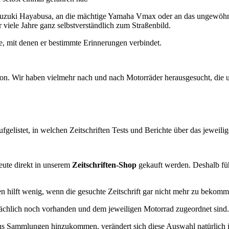
ste Suzuki Hayabusa, an die mächtige Yamaha Vmax oder an das ungew
iele Jahre ganz selbstverständlich zum Straßenbild.
e, mit denen er bestimmte Erinnerungen verbindet.
on. Wir haben vielmehr nach und nach Motorräder herausgesucht, die un
gelistet, in welchen Zeitschriften Tests und Berichte über das jeweili
eute direkt in unserem
Zeitschriften-Shop
gekauft werden. Deshalb füh
en hilft wenig, wenn die gesuchte Zeitschrift gar nicht mehr zu bekomme
ächlich noch vorhanden und dem jeweiligen Motorrad zugeordnet sind.
aus Sammlungen hinzukommen, verändert sich diese Auswahl natürlich 