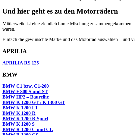
Und hier geht es zu den Motorrädern
Mittlerweile ist eine ziemlich bunte Mischung zusammengekommen: To
waren.
Einfach die gewünschte Marke und das Motorrad auswählen – und vie
APRILIA
APRILIA RS 125
BMW
BMW C1 bzw. C1-200
BMW F 800 S und ST
BMW HP2 – Baureihe
BMW K 1200 GT / K 1300 GT
BMW K 1200 LT
BMW K 1200 R
BMW K 1200 R Sport
BMW K 1200 S
BMW R 1200 C und CL
BMW R 1200 GS