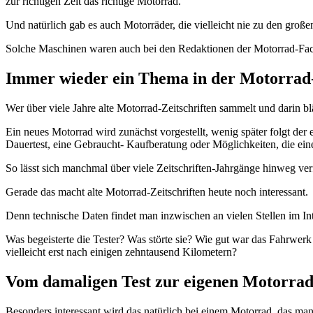
zur richtigen Zeit das richtige Motorrad.
Und natürlich gab es auch Motorräder, die vielleicht nie zu den groß
Solche Maschinen waren auch bei den Redaktionen der Motorrad-Fac
Immer wieder ein Thema in der Motorrad
Wer über viele Jahre alte Motorrad-Zeitschriften sammelt und darin bl
Ein neues Motorrad wird zunächst vorgestellt, wenig später folgt der 
Dauertest, eine Gebraucht- Kaufberatung oder Möglichkeiten, die eine
So lässt sich manchmal über viele Zeitschriften-Jahrgänge hinweg ver
Gerade das macht alte Motorrad-Zeitschriften heute noch interessant.
Denn technische Daten findet man inzwischen an vielen Stellen im Int
Was begeisterte die Tester? Was störte sie? Wie gut war das Fahrw
vielleicht erst nach einigen zehntausend Kilometern?
Vom damaligen Test zur eigenen Motorra
Besonders interessant wird das natürlich bei einem Motorrad, das man 